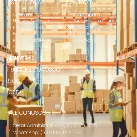
INSTITUCIONAL
CONTATO
Quem somos
Sou Empresa
Nossos Serviços
Torne-se um Cliente
Programas de
Ouvidoria Chuá
Excelência
Áreas Atendidas
Responsabilidade
Canal de Denúncia
Social
INDUSTRIAS
TRABALHE CONOSCO
BLOG
LGPD
FALE CONOSCO
Setor Administrativo: (33) 3225-3126
WhatsApp: (33) 99876-8088