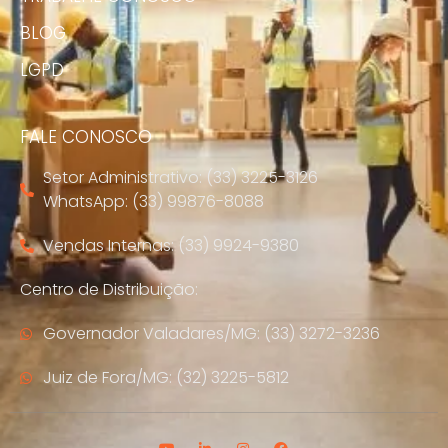
BLOG
LGPD
FALE CONOSCO
Setor Administrativo: (33) 3225-3126
WhatsApp: (33) 99876-8088
Vendas Internas: (33) 9924-9380
Centro de Distribuição:
Governador Valadares/MG: (33) 3272-3236
Juiz de Fora/MG: (32) 3225-5812