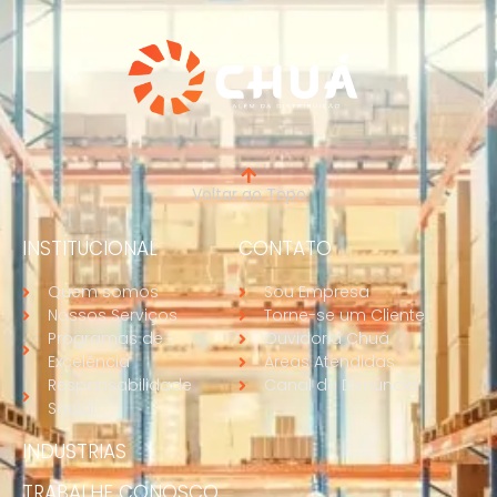
Voltar ao Topo
INSTITUCIONAL
CONTATO
Quem somos
Sou Empresa
Nossos Serviços
Torne-se um Cliente
Programas de
Ouvidoria Chuá
Excelência
Áreas Atendidas
Responsabilidade
Canal de Denúncia
Social
INDUSTRIAS
TRABALHE CONOSCO