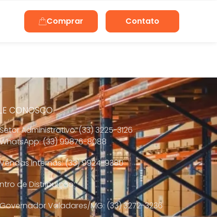
Comprar
Contato
LE CONOSCO
Setor Administrativo: (33) 3225-3126
WhatsApp: (33) 99876-8088
Vendas Internas: (33) 9924-9380
tro de Distribuição:
Governador Valadares/MG: (33) 3272-3236