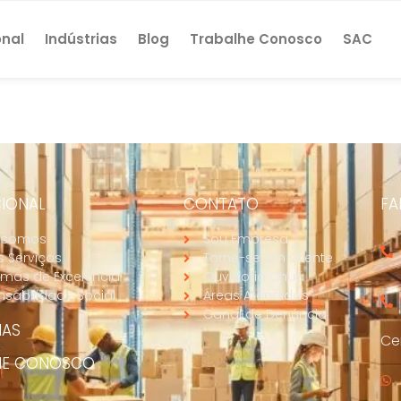
onal
Indústrias
Blog
Trabalhe Conosco
SAC
CIONAL
CONTATO
FA
 somos
Sou Empresa
 Serviços
Torne-se um Cliente
mas de Excelência
Ouvidoria Chuá
sabilidade Social
Áreas Atendidas
Canal de Denúncia
IAS
Cen
HE CONOSCO