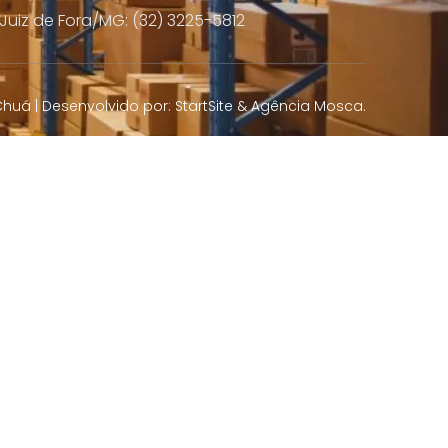
Juiz de Fora/MG: (32) 3225-5812
huá | Desenvolvido por:
StartSite
&
Agência Mosca
.