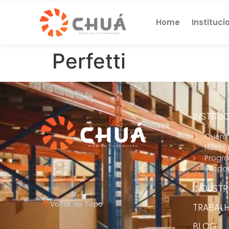
Home
Instituci
Perfetti
INSTITU
Quem
Nossos
Progra
Respon
INDUSTR
Voltar ao Topo
TRABAL
BLOG