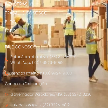
INDUSTRIAS
TRABALHE CONOSCO
BLOG
LGPD
FALE CONOSCO
Setor Administrativo: (33) 3225-3126
WhatsApp: (33) 99876-8088
Vendas Internas: (33) 9924-9380
Centro de Distribuição:
Governador Valadares/MG: (33) 3272-3236
Juiz de Fora/MG: (32) 3225-5812