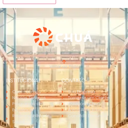
Voltar ao Topo
INSTITUCIONAL
CONTATO
Quem somos
Sou Empresa
Nossos Serviços
Torne-se um Cliente
Programas de
Ouvidoria Chuá
Excelência
Áreas Atendidas
Responsabilidade
Canal de Denúncia
Social