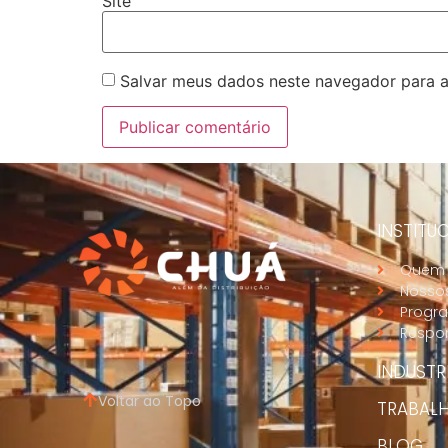
Site
Salvar meus dados neste navegador para a
INSTITU
Quem
Nossos
Progra
Respon
INDUSTR
Voltar ao Topo
TRABAL
BLOG