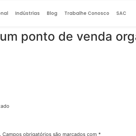
onal
Indústrias
Blog
Trabalhe Conosco
SAC
r um ponto de venda or
zado
.
Campos obrigatórios são marcados com
*