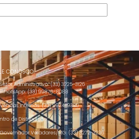
LE CONOSCO
Setor Administrativo: (33) 3225-3126
WhatsApp: (33) 99876-8088
Vendas Internas: (33) 9924-9380
tro de Distribuição:
Governador Valadares/MG: (33) 3272-3236