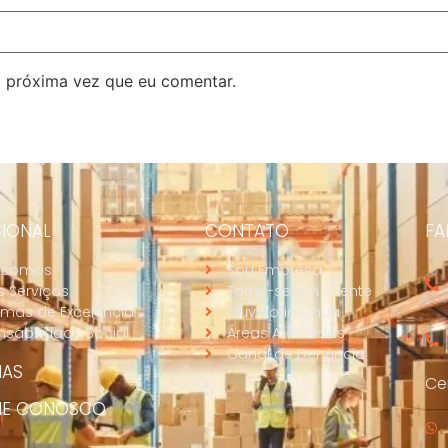
 próxima vez que eu comentar.
CIONAL
CONTATO
FA
 somos
Sou Empresa
 Serviços
Torne-se um Cliente
mas de Excelência
Ouvidoria Chuá
sabilidade Social
Áreas Atendidas
Canal de Denúncia
IAS
Cen
HE CONOSCO