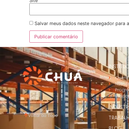
Site
Salvar meus dados neste navegador para a
INSTITU
Quem
Nossos
Progra
Respon
INDUSTR
Voltar ao Topo
TRABAL
BLOG