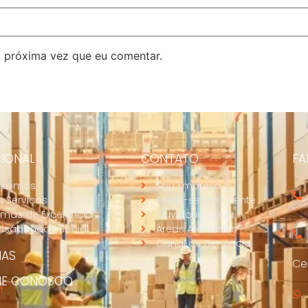
 próxima vez que eu comentar.
CIONAL
CONTATO
FA
 somos
Sou Empresa
 Serviços
Torne-se um Cliente
mas de Excelência
Ouvidoria Chuá
sabilidade Social
Áreas Atendidas
Canal de Denúncia
IAS
Cen
HE CONOSCO