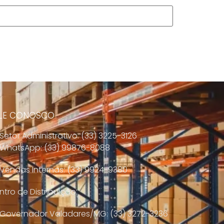
LE CONOSCO
Setor Administrativo: (33) 3225-3126
WhatsApp: (33) 99876-8088
Vendas Internas: (33) 9924-9380
tro de Distribuição:
Governador Valadares/MG: (33) 3272-3236