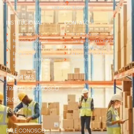
Voltar ao Topo
INSTITUCIONAL
CONTATO
Quem somos
Sou Empresa
Nossos Serviços
Torne-se um Cliente
Programas de
Ouvidoria Chuá
Excelência
Áreas Atendidas
Responsabilidade
Canal de Denúncia
Social
INDUSTRIAS
TRABALHE CONOSCO
BLOG
LGPD
FALE CONOSCO