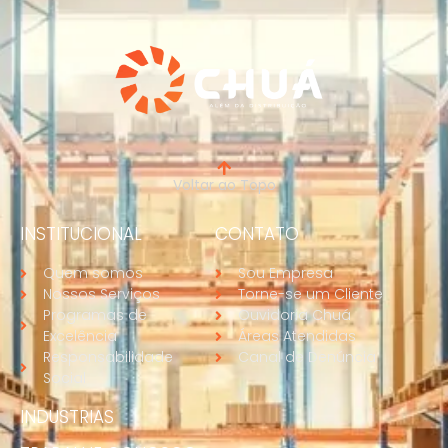
Voltar ao Topo
INSTITUCIONAL
CONTATO
Quem somos
Sou Empresa
Nossos Serviços
Torne-se um Cliente
Programas de
Ouvidoria Chuá
Excelência
Áreas Atendidas
Responsabilidade
Canal de Denúncia
Social
INDUSTRIAS