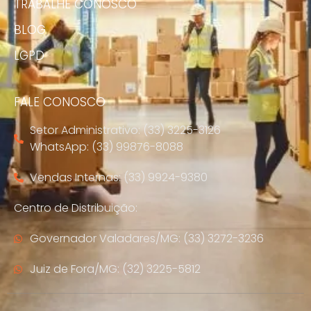
TRABALHE CONOSCO
BLOG
LGPD
FALE CONOSCO
Setor Administrativo: (33) 3225-3126
WhatsApp: (33) 99876-8088
Vendas Internas: (33) 9924-9380
Centro de Distribuição:
Governador Valadares/MG: (33) 3272-3236
Juiz de Fora/MG: (32) 3225-5812