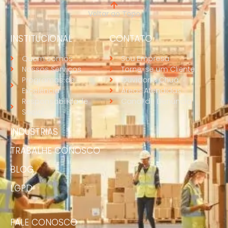
Voltar ao Topo
INSTITUCIONAL
CONTATO
Quem somos
Sou Empresa
Nossos Serviços
Torne-se um Cliente
Programas de
Ouvidoria Chuá
Excelência
Áreas Atendidas
Responsabilidade
Canal de Denúncia
Social
INDUSTRIAS
TRABALHE CONOSCO
BLOG
LGPD
FALE CONOSCO