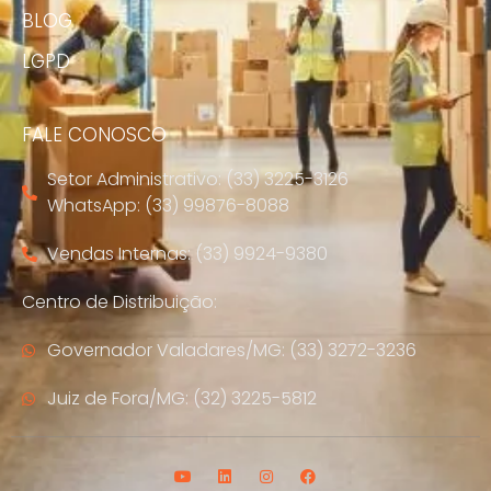
BLOG
LGPD
FALE CONOSCO
Setor Administrativo: (33) 3225-3126
WhatsApp: (33) 99876-8088
Vendas Internas: (33) 9924-9380
Centro de Distribuição:
Governador Valadares/MG: (33) 3272-3236
Juiz de Fora/MG: (32) 3225-5812