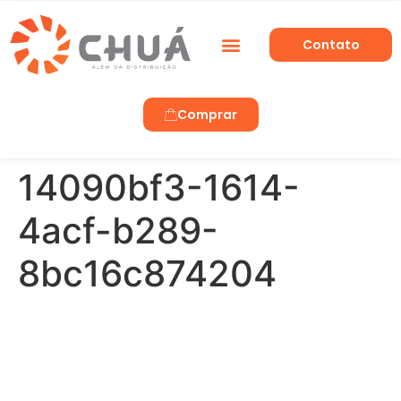
Contato
Trabalhe Conosco
Comprar
14090bf3-1614-
4acf-b289-
8bc16c874204