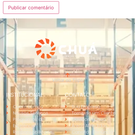
Voltar ao Topo
INSTITUCIONAL
CONTATO
Quem somos
Sou Empresa
Nossos Serviços
Torne-se um Cliente
Programas de
Ouvidoria Chuá
Excelência
Áreas Atendidas
Responsabilidade
Canal de Denúncia