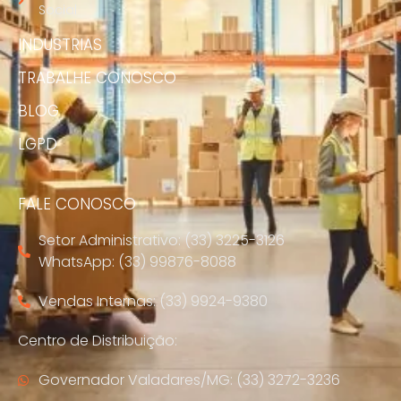
Social
INDUSTRIAS
TRABALHE CONOSCO
BLOG
LGPD
FALE CONOSCO
Setor Administrativo: (33) 3225-3126
WhatsApp: (33) 99876-8088
Vendas Internas: (33) 9924-9380
Centro de Distribuição:
Governador Valadares/MG: (33) 3272-3236