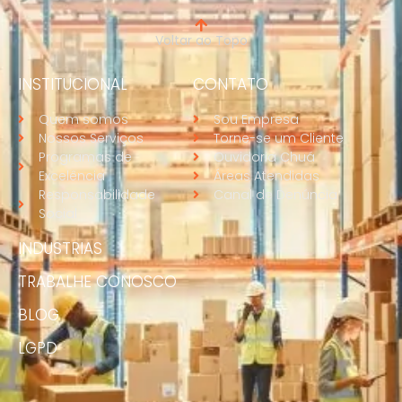
Voltar ao Topo
INSTITUCIONAL
CONTATO
Quem somos
Sou Empresa
Nossos Serviços
Torne-se um Cliente
Programas de
Ouvidoria Chuá
Excelência
Áreas Atendidas
Responsabilidade
Canal de Denúncia
Social
INDUSTRIAS
TRABALHE CONOSCO
BLOG
LGPD