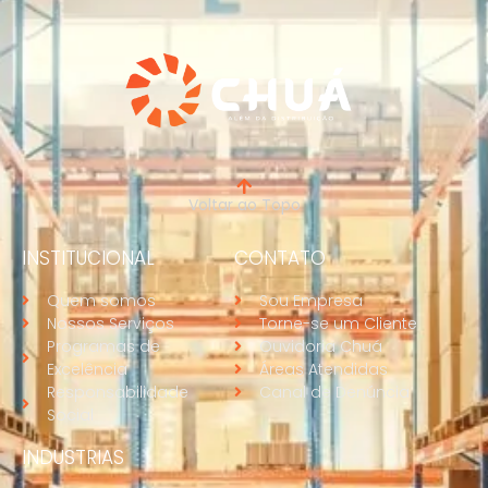
Voltar ao Topo
INSTITUCIONAL
CONTATO
Quem somos
Sou Empresa
Nossos Serviços
Torne-se um Cliente
Programas de
Ouvidoria Chuá
Excelência
Áreas Atendidas
Responsabilidade
Canal de Denúncia
Social
INDUSTRIAS