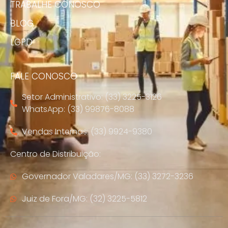
TRABALHE CONOSCO
BLOG
LGPD
FALE CONOSCO
Setor Administrativo: (33) 3225-3126
WhatsApp: (33) 99876-8088
Vendas Internas: (33) 9924-9380
Centro de Distribuição:
Governador Valadares/MG: (33) 3272-3236
Juiz de Fora/MG: (32) 3225-5812