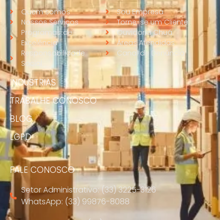
Quem somos
Sou Empresa
Nossos Serviços
Torne-se um Cliente
Programas de
Ouvidoria Chuá
Excelência
Áreas Atendidas
Responsabilidade
Canal de Denúncia
Social
INDUSTRIAS
TRABALHE CONOSCO
BLOG
LGPD
FALE CONOSCO
Setor Administrativo: (33) 3225-3126
WhatsApp: (33) 99876-8088