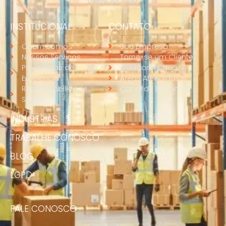
Voltar ao Topo
INSTITUCIONAL
CONTATO
Quem somos
Sou Empresa
Nossos Serviços
Torne-se um Cliente
Programas de
Ouvidoria Chuá
Excelência
Áreas Atendidas
Responsabilidade
Canal de Denúncia
Social
INDUSTRIAS
TRABALHE CONOSCO
BLOG
LGPD
FALE CONOSCO