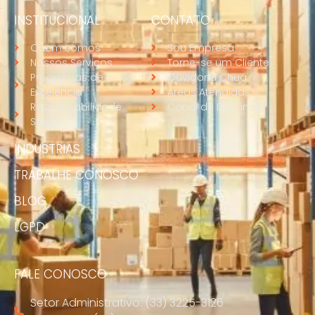
INSTITUCIONAL
CONTATO
Quem somos
Sou Empresa
Nossos Serviços
Torne-se um Cliente
Programas de
Ouvidoria Chuá
Excelência
Áreas Atendidas
Responsabilidade
Canal de Denúncia
Social
INDUSTRIAS
TRABALHE CONOSCO
BLOG
LGPD
FALE CONOSCO
Setor Administrativo: (33) 3225-3126