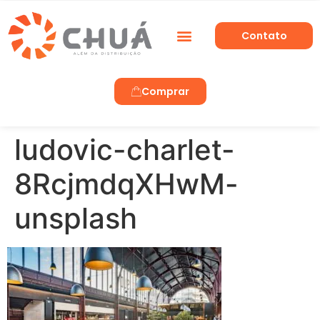
Contato
Trabalhe Conosco
Comprar
ludovic-charlet-
8RcjmdqXHwM-
unsplash