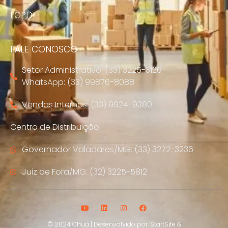
LGPD
FALE CONOSCO
Setor Administrativo: (33) 3225-3126
WhatsApp: (33) 99876-8088
Vendas Internas: (33) 9924-9380
Centro de Distribuição:
Governador Valadares/MG: (33) 3272-3236
Juiz de Fora/MG: (32) 3225-5812
© 2024 Chuá | Desenvolvido por:
StartSite
&