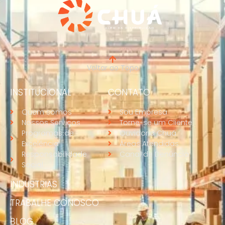
Voltar ao Topo
INSTITUCIONAL
CONTATO
Quem somos
Sou Empresa
Nossos Serviços
Torne-se um Cliente
Programas de
Ouvidoria Chuá
Excelência
Áreas Atendidas
Responsabilidade
Canal de Denúncia
Social
INDUSTRIAS
TRABALHE CONOSCO
BLOG