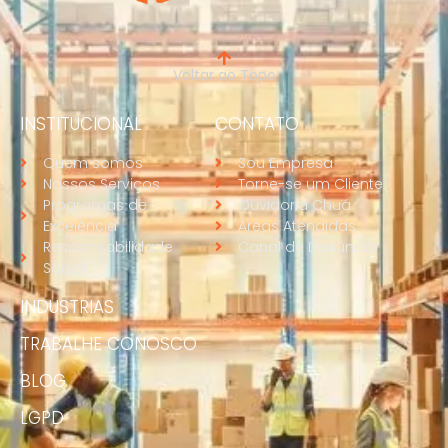
Voltar ao Topo
INSTITUCIONAL
CONTATO
Quem somos
Sou Empresa
Nossos Serviços
Torne-se um Cliente
Programas de
Ouvidoria Chuá
Excelência
Áreas Atendidas
Responsabilidade
Canal de Denúncia
Social
INDUSTRIAS
TRABALHE CONOSCO
BLOG
LGPD