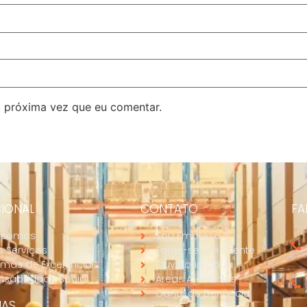
 próxima vez que eu comentar.
CIONAL
CONTATO
FA
 somos
Sou Empresa
 Serviços
Torne-se um Cliente
mas de Excelência
Ouvidoria Chuá
sabilidade Social
Áreas Atendidas
Canal de Denúncia
IAS