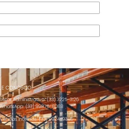
LE CONOSCO
Setor Administrativo: (33) 3225-3126
WhatsApp: (33) 99876-8088
Vendas Internas: (33) 9924-9380