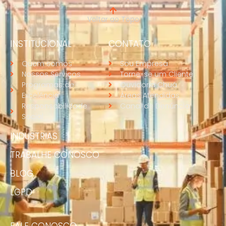
Voltar ao Topo
INSTITUCIONAL
CONTATO
Quem somos
Sou Empresa
Nossos Serviços
Torne-se um Cliente
Programas de
Ouvidoria Chuá
Excelência
Áreas Atendidas
Responsabilidade
Canal de Denúncia
Social
INDUSTRIAS
TRABALHE CONOSCO
BLOG
LGPD
FALE CONOSCO