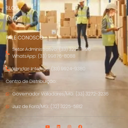
BLOG
LGPD
FALE CONOSCO
Setor Administrativo: (33) 3225-3126
WhatsApp: (33) 99876-8088
Vendas Internas: (33) 9924-9380
Centro de Distribuição:
Governador Valadares/MG: (33) 3272-3236
Juiz de Fora/MG: (32) 3225-5812