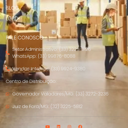
BLOG
LGPD
FALE CONOSCO
Setor Administrativo: (33) 3225-3126
WhatsApp: (33) 99876-8088
Vendas Internas: (33) 9924-9380
Centro de Distribuição:
Governador Valadares/MG: (33) 3272-3236
Juiz de Fora/MG: (32) 3225-5812