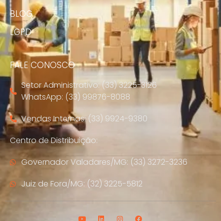
BLOG
LGPD
FALE CONOSCO
Setor Administrativo: (33) 3225-3126
WhatsApp: (33) 99876-8088
Vendas Internas: (33) 9924-9380
Centro de Distribuição:
Governador Valadares/MG: (33) 3272-3236
Juiz de Fora/MG: (32) 3225-5812