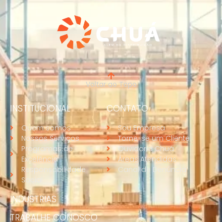
Voltar ao Topo
INSTITUCIONAL
CONTATO
Quem somos
Sou Empresa
Nossos Serviços
Torne-se um Cliente
Programas de
Ouvidoria Chuá
Excelência
Áreas Atendidas
Responsabilidade
Canal de Denúncia
Social
INDUSTRIAS
TRABALHE CONOSCO