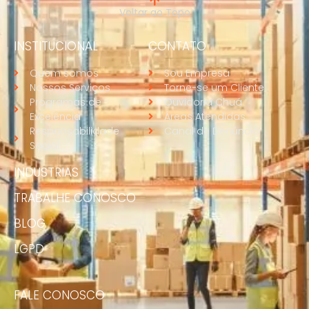
Voltar ao Topo
INSTITUCIONAL
CONTATO
Quem somos
Sou Empresa
Nossos Serviços
Torne-se um Cliente
Programas de
Ouvidoria Chuá
Excelência
Áreas Atendidas
Responsabilidade
Canal de Denúncia
Social
INDUSTRIAS
TRABALHE CONOSCO
BLOG
LGPD
FALE CONOSCO