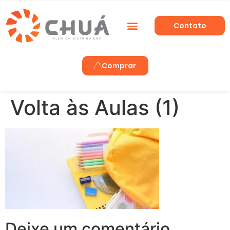
Contato
Trabalhe Conosco
Comprar
Volta às Aulas (1)
Deixe um comentário