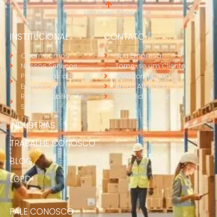
Voltar ao Topo
INSTITUCIONAL
CONTATO
Quem somos
Sou Empresa
Nossos Serviços
Torne-se um Cliente
Programas de
Ouvidoria Chuá
Excelência
Áreas Atendidas
Responsabilidade
Canal de Denúncia
Social
INDUSTRIAS
TRABALHE CONOSCO
BLOG
LGPD
FALE CONOSCO