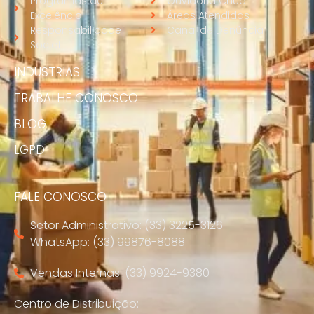
Programas de
Ouvidoria Chuá
Excelência
Áreas Atendidas
Responsabilidade
Canal de Denúncia
Social
INDUSTRIAS
TRABALHE CONOSCO
BLOG
LGPD
FALE CONOSCO
Setor Administrativo: (33) 3225-3126
WhatsApp: (33) 99876-8088
Vendas Internas: (33) 9924-9380
Centro de Distribuição: