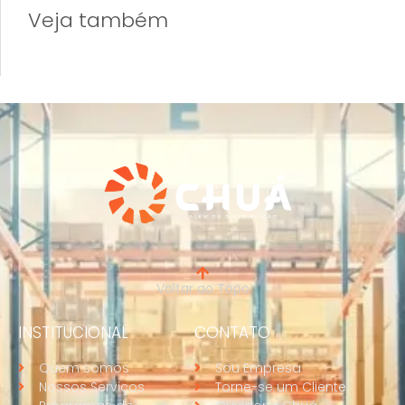
Veja também
Voltar ao Topo
INSTITUCIONAL
CONTATO
Quem somos
Sou Empresa
Nossos Serviços
Torne-se um Cliente