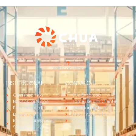
Voltar ao Topo
INSTITUCIONAL
CONTATO
Quem somos
Sou Empresa
Nossos Serviços
Torne-se um Cliente
Programas de
Ouvidoria Chuá
Excelência
Áreas Atendidas
Responsabilidade
Canal de Denúncia
Social