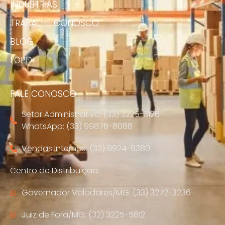
INDUSTRIAS
TRABALHE CONOSCO
BLOG
LGPD
FALE CONOSCO
Setor Administrativo: (33) 3225-3126
WhatsApp: (33) 99876-8088
Vendas Internas: (33) 9924-9380
Centro de Distribuição:
Governador Valadares/MG: (33) 3272-3236
Juiz de Fora/MG: (32) 3225-5812