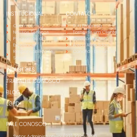
INSTITUCIONAL
CONTATO
Quem somos
Sou Empresa
Nossos Serviços
Torne-se um Cliente
Programas de
Ouvidoria Chuá
Excelência
Áreas Atendidas
Responsabilidade
Canal de Denúncia
Social
INDUSTRIAS
TRABALHE CONOSCO
BLOG
LGPD
FALE CONOSCO
Setor Administrativo: (33) 3225-3126