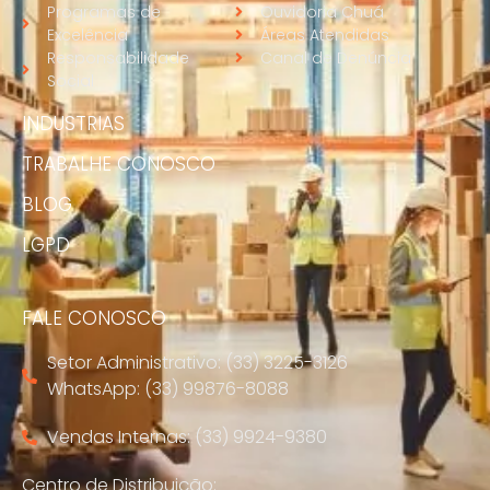
Programas de
Ouvidoria Chuá
Excelência
Áreas Atendidas
Responsabilidade
Canal de Denúncia
Social
INDUSTRIAS
TRABALHE CONOSCO
BLOG
LGPD
FALE CONOSCO
Setor Administrativo: (33) 3225-3126
WhatsApp: (33) 99876-8088
Vendas Internas: (33) 9924-9380
Centro de Distribuição: