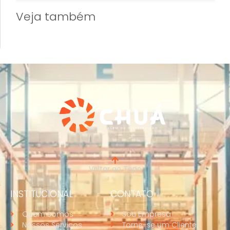
Veja também
Voltar ao Topo
INSTITUCIONAL
CONTATO
Quem somos
Sou Empresa
Nossos Serviços
Torne-se um Cliente