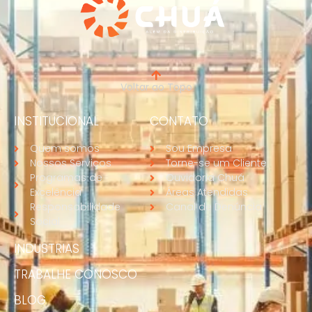
Voltar ao Topo
INSTITUCIONAL
CONTATO
Quem somos
Sou Empresa
Nossos Serviços
Torne-se um Cliente
Programas de
Ouvidoria Chuá
Excelência
Áreas Atendidas
Responsabilidade
Canal de Denúncia
Social
INDUSTRIAS
TRABALHE CONOSCO
BLOG