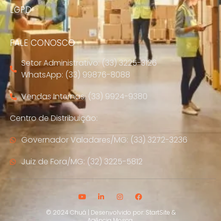
LGPD
FALE CONOSCO
Setor Administrativo: (33) 3225-3126
WhatsApp: (33) 99876-8088
Vendas Internas: (33) 9924-9380
Centro de Distribuição:
Governador Valadares/MG: (33) 3272-3236
Juiz de Fora/MG: (32) 3225-5812
© 2024 Chuá | Desenvolvido por:
StartSite
&
Agência Mosca
.